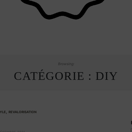
Browsing:
CATÉGORIE :
DIY
,
TYLE
REVALORISATION
bouteilles de vin