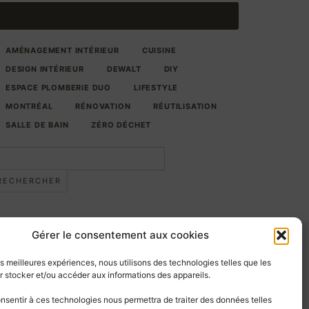
ÉTIQUETTES
AMÉNAGEMENT INTÉRIEUR
CUISINE
DESIGN INTÉRIEUR
DEWALT
DIY
ESPACE PLOMBERIE DUO
LIFESTYLE
MONTRÉAL
RÉNOVATION
RÉUTILISATION
SALLE DE BAIN
ZÉRO DÉCHET
echercher :
Gérer le consentement aux cookies
Étiquettes
les meilleures expériences, nous utilisons des technologies telles que les
 stocker et/ou accéder aux informations des appareils.
AMÉNAGEMENT INTÉRIEUR
CUISINE
onsentir à ces technologies nous permettra de traiter des données telles