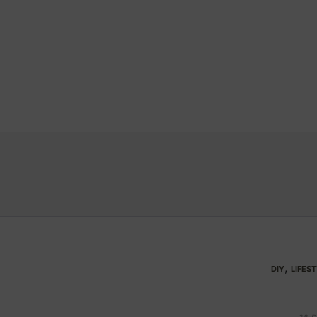
,
DIY
LIFES
Attaches tout usage, DIY de bouchons de 