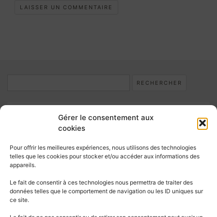
Rechercher :
Catégories
Gérer le consentement aux
cookies
Catégories
Pour offrir les meilleures expériences, nous utilisons des technologies
telles que les cookies pour stocker et/ou accéder aux informations des
appareils.
Étiquettes
Le fait de consentir à ces technologies nous permettra de traiter des
AMÉNAGEMENT INTÉRIEUR
CUISINE
données telles que le comportement de navigation ou les ID uniques sur
ce site.
DESIGN INTÉRIEUR
DEWALT
DIY
ESPACE PLOMBERIE DUO
LIFESTYLE
MONTRÉAL